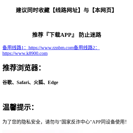
建议同时收藏【线路网址】与【本网页】
推荐『下载APP』 防止迷路
备用线路
1
：
https://www.rznbm.com
备用线路
2
：
https://www.k8900.com
推荐浏览器：
谷歌、Safari、火狐、Edge
温馨提示：
为了您的隐私安全，请勿与"国家反诈中心"APP同设备使用！