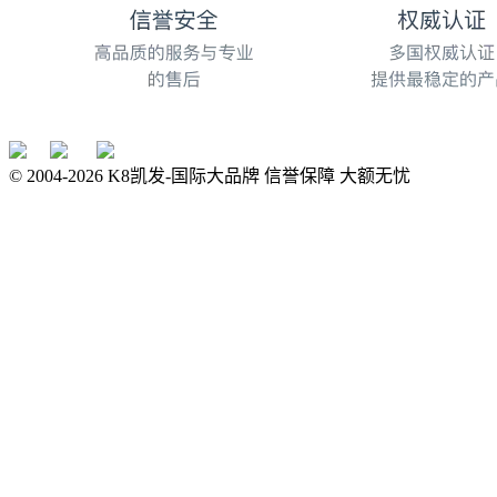
© 2004-
2026
K8凯发-国际大品牌 信誉保障 大额无忧