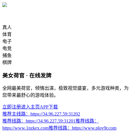
真人
体育
电子
电竞
捕鱼
棋牌
美女荷官 · 在线发牌
全网最美荷官，倾情出演，极致视觉盛宴，多元游戏种类，为
您带来最舒心的游戏体验。
立即注册
进入主页
APP下载
推荐主线路：
https://34.96.227.59:31202
推荐线路：
https://34.96.227.59:31201
推荐线路：
https://www.1nzkex.com
推荐线路：
https://www.plov9r.com